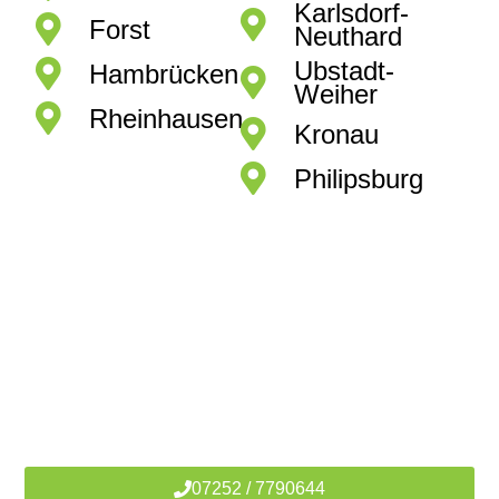
Karlsdorf-
Forst
Neuthard
Ubstadt-
Hambrücken
Weiher
Rheinhausen
Kronau
Philipsburg
Kontaktieren Sie uns noch
heute!
Ihr zuverlässiger
Immobilienmakler vor Ort!
07252 / 7790644