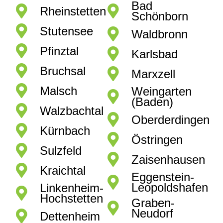
Bad
Rheinstetten
Schönborn
Stutensee
Waldbronn
Pfinztal
Karlsbad
Bruchsal
Marxzell
Malsch
Weingarten
(Baden)
Walzbachtal
Oberderdingen
Kürnbach
Östringen
Sulzfeld
Zaisenhausen
Kraichtal
Eggenstein-
Leopoldshafen
Linkenheim-
Hochstetten
Graben-
Neudorf
Dettenheim