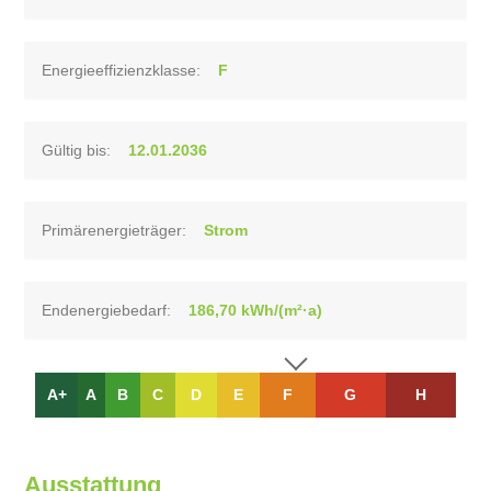
Energieeffizienzklasse:
F
Gültig bis:
12.01.2036
Primärenergieträger:
Strom
Endenergiebedarf:
186,70 kWh/(m²·a)
A+
A
B
C
D
E
F
G
H
Ausstattung