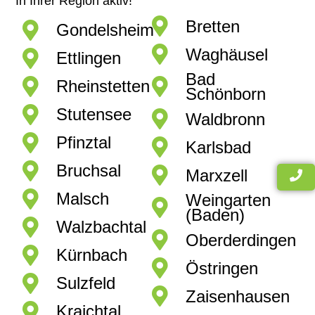
In Ihrer Region aktiv!
Bretten
Gondelsheim
Waghäusel
Ettlingen
Bad
Rheinstetten
Schönborn
Stutensee
Waldbronn
Pfinztal
Karlsbad
Bruchsal
Marxzell
Malsch
Weingarten
(Baden)
Walzbachtal
Oberderdingen
Kürnbach
Östringen
Sulzfeld
Zaisenhausen
Kraichtal