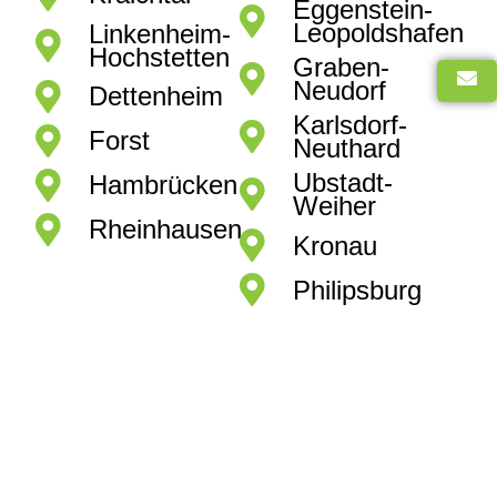
Eggenstein-
Leopoldshafen
Linkenheim-
Hochstetten
Graben-
Neudorf
Dettenheim
Karlsdorf-
Forst
Neuthard
Ubstadt-
Hambrücken
Weiher
Rheinhausen
Kronau
Philipsburg
Kontaktieren Sie uns noch
heute!
Ihr zuverlässiger