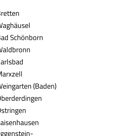
retten
aghäusel
ad Schönborn
aldbronn
arlsbad
arxzell
eingarten (Baden)
berderdingen
stringen
aisenhausen
ggenstein-