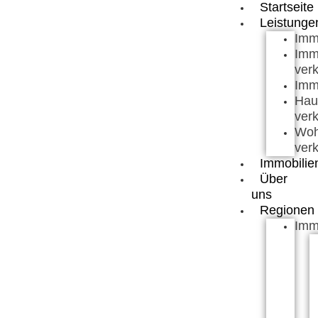
Startseite
Leistunge
Imm
Imm
ver
Imm
Hau
ver
Wo
ver
Immobilie
Über
uns
Regionen
Imm