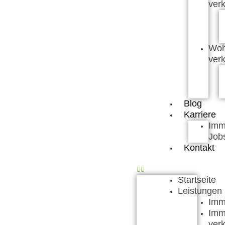
ver
Wo
ver
Blog
Karriere
Imm
Job
Kontakt
Startseite
Leistungen
Imm
Imm
ver