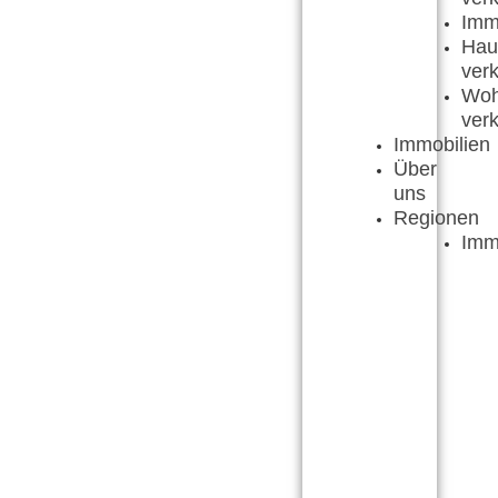
Imm
Hau
ver
Wo
ver
Immobilien
Über
uns
Regionen
Imm